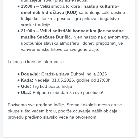
duh zajedništva i praznične radosti.
19:00h
 – Veliki smotra folklora i 
nastup kulturno-
umetničkih društava (KUD)
 sa teritorije cele opštine 
Inđija, koji će kroz pesmu i igru prikazati bogatstvo 
srpske tradicije.
21:00h
 – 
Veliki solistički koncert kraljice narodne 
muzike Snežane Đurišić
. Njen nastup na glavnom trgu 
upotpuniće slavsku atmosferu i doneti prepoznatljive 
vanvremenske hitove za sve generacije.
Lokacija i korisne informacije
Događaj:
 Gradska slava Duhovi Inđija 2026
Kada:
 Nedelja, 31.05.2026. godine od 17:00h
Gde:
 Trg kod pošte, Inđija
Ulaz:
 Potpuno slobodan za sve posetioce!
Pozivamo sve građane Inđije, Srema i okolnih mesta da se 
okupe u što većem broju, podrže očuvanje naših običaja i 
provedu predivno slavsko veče na otvorenom!