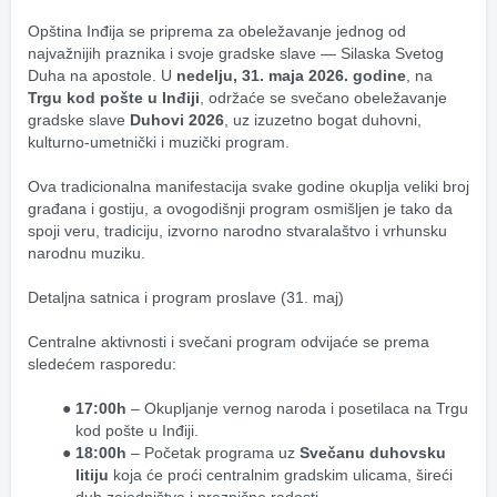
Opština Inđija se priprema za obeležavanje jednog od 
najvažnijih praznika i svoje gradske slave — Silaska Svetog 
Duha na apostole. U 
nedelju, 31. maja 2026. godine
, na 
Trgu kod pošte u Inđiji
, održaće se svečano obeležavanje 
gradske slave 
Duhovi 2026
, uz izuzetno bogat duhovni, 
kulturno-umetnički i muzički program.
Ova tradicionalna manifestacija svake godine okuplja veliki broj 
građana i gostiju, a ovogodišnji program osmišljen je tako da 
spoji veru, tradiciju, izvorno narodno stvaralaštvo i vrhunsku 
narodnu muziku.
Detaljna satnica i program proslave (31. maj)
Centralne aktivnosti i svečani program odvijaće se prema 
sledećem rasporedu:
17:00h
 – Okupljanje vernog naroda i posetilaca na Trgu 
kod pošte u Inđiji.
18:00h
 – Početak programa uz 
Svečanu duhovsku 
litiju
 koja će proći centralnim gradskim ulicama, šireći 