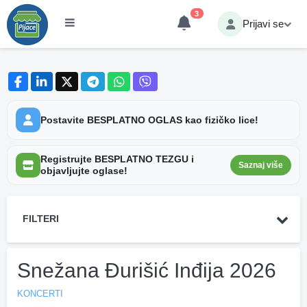
3
Prijavi se
Postavite BESPLATNO OGLAS kao fizičko lice!
Registrujte BESPLATNO TEZGU i
Saznaj više
objavljujte oglase!
FILTERI
Snežana Đurišić Inđija 2026
KONCERTI