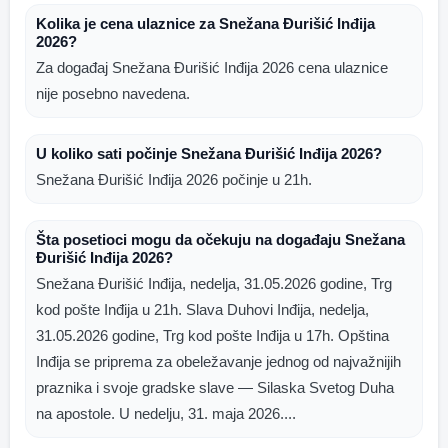
Kolika je cena ulaznice za Snežana Đurišić Inđija
2026?
Za događaj Snežana Đurišić Inđija 2026 cena ulaznice
nije posebno navedena.
U koliko sati počinje Snežana Đurišić Inđija 2026?
Snežana Đurišić Inđija 2026 počinje u 21h.
Šta posetioci mogu da očekuju na događaju Snežana
Đurišić Inđija 2026?
Snežana Đurišić Inđija, nedelja, 31.05.2026 godine, Trg
kod pošte Inđija u 21h. Slava Duhovi Inđija, nedelja,
31.05.2026 godine, Trg kod pošte Inđija u 17h. Opština
Inđija se priprema za obeležavanje jednog od najvažnijih
praznika i svoje gradske slave — Silaska Svetog Duha
na apostole. U nedelju, 31. maja 2026....