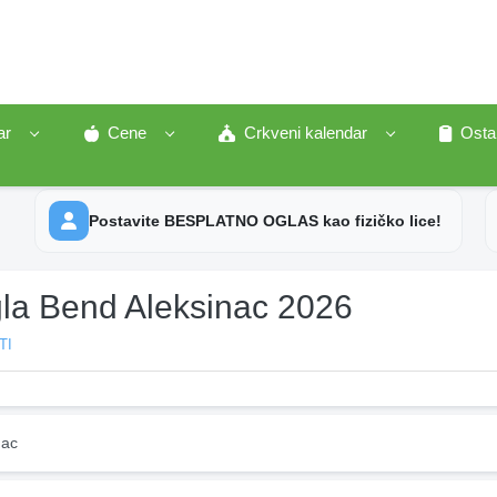
ar
Cene
Crkveni kalendar
Osta
Postavite BESPLATNO OGLAS kao fizičko lice!
la Bend Aleksinac 2026
TI
nac