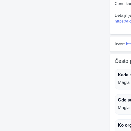
Cene kar
Detaljnij
https://
Izvor:
ht
Često 
Kada 
Magla 
Gde s
Magla 
Ko or