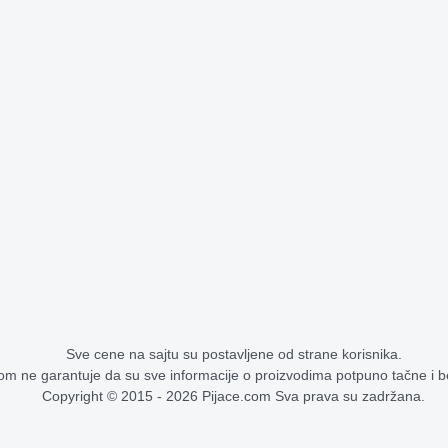
Sve cene na sajtu su postavljene od strane korisnika.
om ne garantuje da su sve informacije o proizvodima potpuno tačne i 
Copyright © 2015 - 2026 Pijace.com Sva prava su zadržana.
Cene na pijacama - stoka, voće, povrće, žitarice