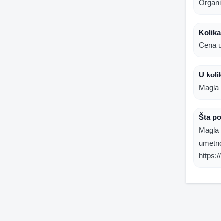
Organi
Kolika
Cena u
U koli
Magla 
Šta p
Magla 
umetno
https: