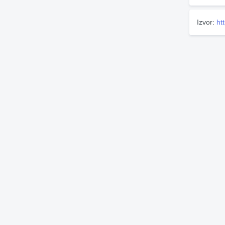
Izvor:
ht