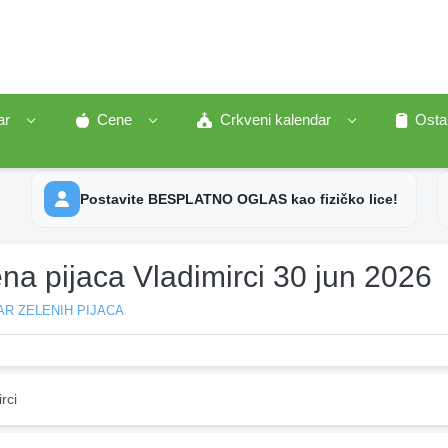
ar
Cene
Crkveni kalendar
Osta
Postavite BESPLATNO OGLAS kao fizičko lice!
na pijaca Vladimirci 30 jun 2026
R ZELENIH PIJACA
rci