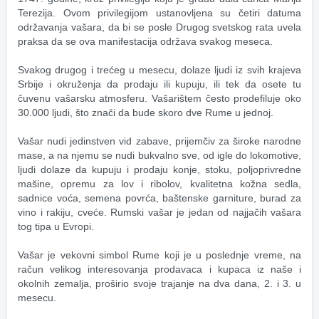
Terezija. Ovom privilegijom ustanovljena su četiri datuma 
održavanja vašara, da bi se posle Drugog svetskog rata uvela 
praksa da se ova manifestacija održava svakog meseca.
Svakog drugog i trećeg u mesecu, dolaze ljudi iz svih krajeva 
Srbije i okruženja da prodaju ili kupuju, ili tek da osete tu 
čuvenu vašarsku atmosferu. Vašarištem često prodefiluje oko 
30.000 ljudi, što znači da bude skoro dve Rume u jednoj.
Vašar nudi jedinstven vid zabave, prijemčiv za široke narodne 
mase, a na njemu se nudi bukvalno sve, od igle do lokomotive, 
ljudi dolaze da kupuju i prodaju konje, stoku, poljoprivredne 
mašine, opremu za lov i ribolov, kvalitetna kožna sedla, 
sadnice voća, semena povrća, baštenske garniture, burad za 
vino i rakiju, cveće. Rumski vašar je jedan od najjačih vašara 
tog tipa u Evropi.
Vašar je vekovni simbol Rume koji je u poslednje vreme, na 
račun velikog interesovanja prodavaca i kupaca iz naše i 
okolnih zemalja, proširio svoje trajanje na dva dana, 2. i 3. u 
mesecu.