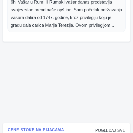
6h. Vašar u Rumi ili Rumski vašar danas predstavlja
svojevrstan brend naše opštine. Sam početak održavanja
vašara datira od 1747. godine, kroz privilegiju koju je
gradu dala carica Marija Terezija. Ovom privilegijom...
CENE STOKE NA PIJACAMA
POGLEDAJ SVE