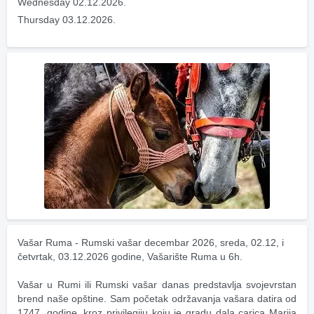
Wednesday 02.12.2026.
Thursday 03.12.2026.
Vašar Ruma - Rumski vašar decembar 2026, sreda, 02.12, i 
četvrtak, 03.12.2026 godine, Vašarište Ruma u 6h.
Vašar u Rumi ili Rumski vašar danas predstavlja svojevrstan 
brend naše opštine. Sam početak održavanja vašara datira od 
1747. godine, kroz privilegiju koju je gradu dala carica Marija 