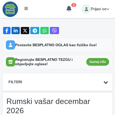
3
Prijavi se
Postavite BESPLATNO OGLAS kao fizičko lice!
Registrujte BESPLATNO TEZGU i
Saznaj više
objavljujte oglase!
FILTERI
Rumski vašar decembar
2026