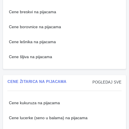
Cene breskvi na pijacama
Cene borovnice na pijacama
Cene lešnika na pijacama
Cene šljiva na pijacama
CENE ŽITARICA NA PIJACAMA
POGLEDAJ SVE
Cene kukuruza na pijacama
Cene lucerke (seno u balama) na pijacama