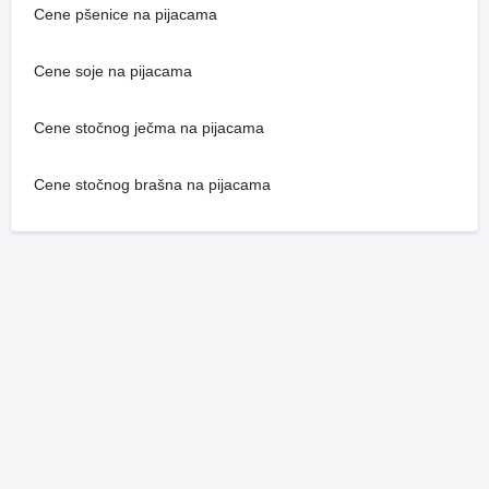
Cene pšenice na pijacama
Cene soje na pijacama
Cene stočnog ječma na pijacama
Cene stočnog brašna na pijacama