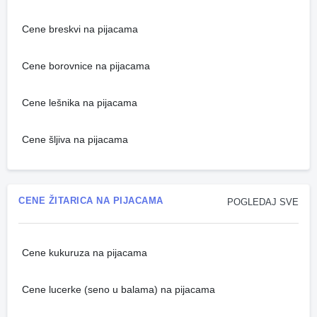
Cene breskvi na pijacama
Cene borovnice na pijacama
Cene lešnika na pijacama
Cene šljiva na pijacama
CENE ŽITARICA NA PIJACAMA
POGLEDAJ SVE
Cene kukuruza na pijacama
Cene lucerke (seno u balama) na pijacama