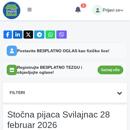
3
Prijavi se
Postavite BESPLATNO OGLAS kao fizičko lice!
Registrujte BESPLATNO TEZGU i
Saznaj više
objavljujte oglase!
FILTERI
Stočna pijaca Svilajnac 28
februar 2026