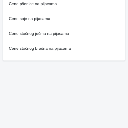
Cene pšenice na pijacama
Cene soje na pijacama
Cene stočnog ječma na pijacama
Cene stočnog brašna na pijacama