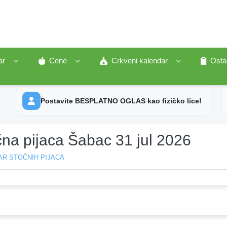
ar
Cene
Crkveni kalendar
Osta
Postavite BESPLATNO OGLAS kao fizičko lice!
čna pijaca Šabac 31 jul 2026
AR STOČNIH PIJACA