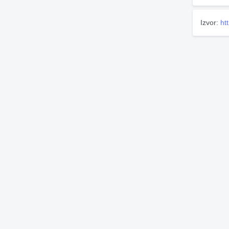
Izvor:
ht