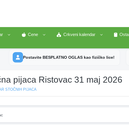
ar
Cene
Crkveni kalendar
Osta
Postavite BESPLATNO OGLAS kao fizičko lice!
čna pijaca Ristovac 31 maj 2026
AR STOČNIH PIJACA
ac