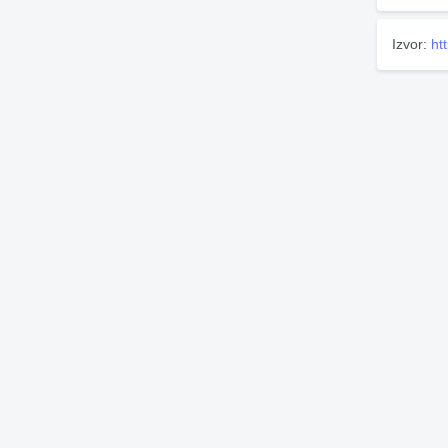
Izvor:
ht