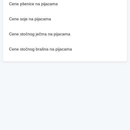
Cene pšenice na pijacama
Cene soje na pijacama
Cene stočnog ječma na pijacama
Cene stočnog brašna na pijacama