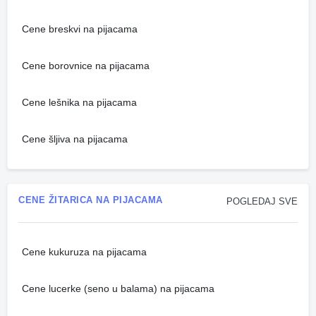
Cene breskvi na pijacama
Cene borovnice na pijacama
Cene lešnika na pijacama
Cene šljiva na pijacama
CENE ŽITARICA NA PIJACAMA
POGLEDAJ SVE
Cene kukuruza na pijacama
Cene lucerke (seno u balama) na pijacama