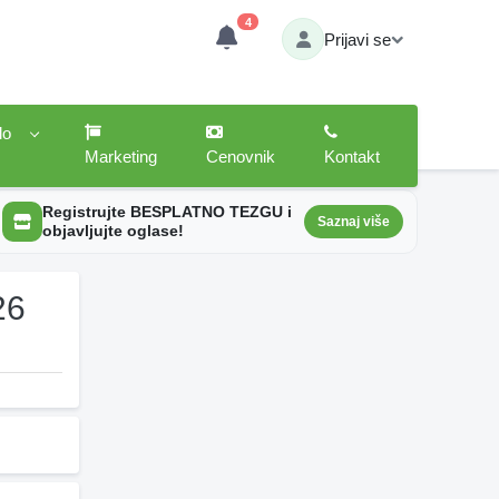
4
Prijavi se
lo
Marketing
Cenovnik
Kontakt
Registrujte BESPLATNO TEZGU i
Saznaj više
objavljujte oglase!
26