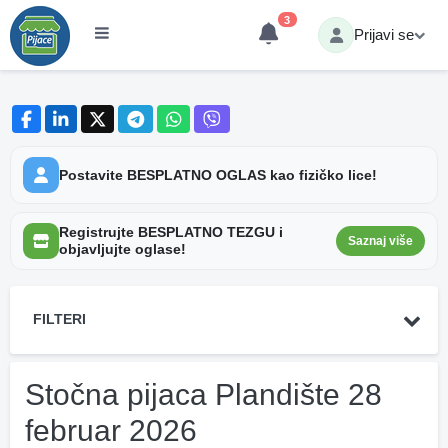
3
Prijavi se
Postavite BESPLATNO OGLAS kao fizičko lice!
Registrujte BESPLATNO TEZGU i
Saznaj više
objavljujte oglase!
FILTERI
Stočna pijaca Plandište 28
februar 2026