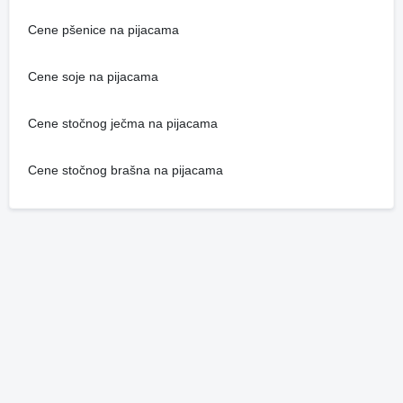
Cene pšenice na pijacama
Cene soje na pijacama
Cene stočnog ječma na pijacama
Cene stočnog brašna na pijacama