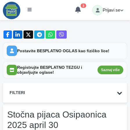
3
Prijavi se
Postavite BESPLATNO OGLAS kao fizičko lice!
Registrujte BESPLATNO TEZGU i
Saznaj više
objavljujte oglase!
FILTERI
Stočna pijaca Osipaonica
2025 april 30