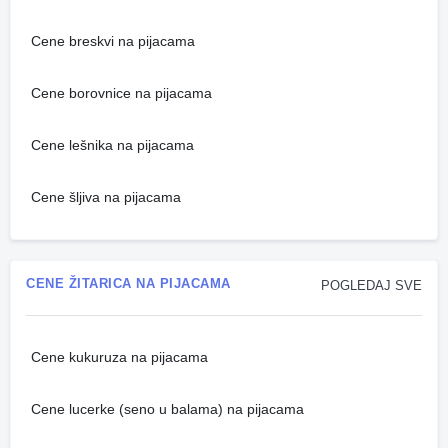
Cene breskvi na pijacama
Cene borovnice na pijacama
Cene lešnika na pijacama
Cene šljiva na pijacama
CENE ŽITARICA NA PIJACAMA
POGLEDAJ SVE
Cene kukuruza na pijacama
Cene lucerke (seno u balama) na pijacama