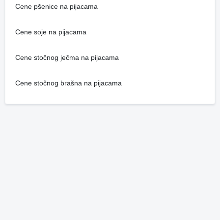
Cene pšenice na pijacama
Cene soje na pijacama
Cene stočnog ječma na pijacama
Cene stočnog brašna na pijacama