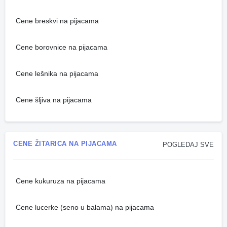
Cene breskvi na pijacama
Cene borovnice na pijacama
Cene lešnika na pijacama
Cene šljiva na pijacama
CENE ŽITARICA NA PIJACAMA
POGLEDAJ SVE
Cene kukuruza na pijacama
Cene lucerke (seno u balama) na pijacama