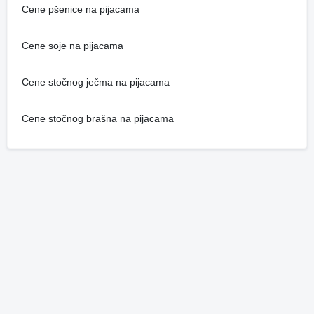
Cene pšenice na pijacama
Cene soje na pijacama
Cene stočnog ječma na pijacama
Cene stočnog brašna na pijacama