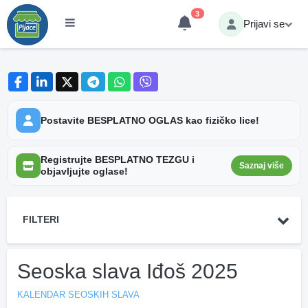
3
Prijavi se
Postavite BESPLATNO OGLAS kao fizičko lice!
Registrujte BESPLATNO TEZGU i
Saznaj više
objavljujte oglase!
FILTERI
Seoska slava Iđoš 2025
KALENDAR SEOSKIH SLAVA