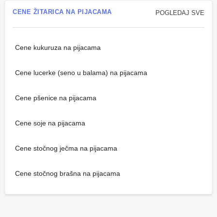
CENE ŽITARICA NA PIJACAMA
POGLEDAJ SVE
Cene kukuruza na pijacama
Cene lucerke (seno u balama) na pijacama
Cene pšenice na pijacama
Cene soje na pijacama
Cene stočnog ječma na pijacama
Cene stočnog brašna na pijacama