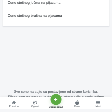
Cene stočnog ječma na pijacama
Cene stočnog brašna na pijacama
Sve cene na sajtu su postavljene od strane korisnika.
Pijace.com ne garantuje da su sve informacije o proizvodima
potpuno tačne i bez grešaka.
Početna
Oglasi
Cene
Meni
Copyright © 2015 - 2026 Pijace.com Sva prava su zadržana.
Dodaj oglas