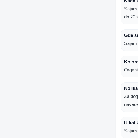
Kada s
Sajam 
do 20h
Gde se
Sajam 
Ko org
Organi
Kolika
Za dog
naved
U koli
Sajam 