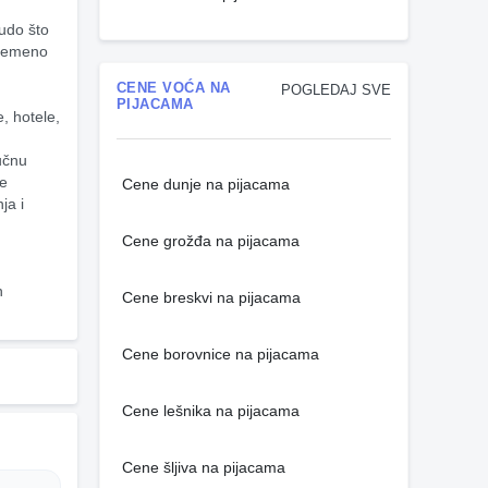
udo što 
remeno 
CENE VOĆA NA
POGLEDAJ SVE
PIJACAMA
 hotele, 
čnu 
e 
Cene dunje na pijacama
a i 
Cene grožđa na pijacama
 
Cene breskvi na pijacama
Cene borovnice na pijacama
Cene lešnika na pijacama
Cene šljiva na pijacama