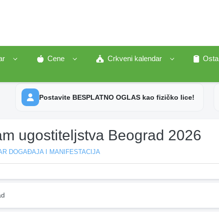
ar
Cene
Crkveni kalendar
Osta
Postavite BESPLATNO OGLAS kao fizičko lice!
am ugostiteljstva Beograd 2026
R DOGAĐAJA I MANIFESTACIJA
ad