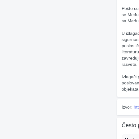
Pošto su 
se Međun
sa Među
U izlaga
sigurnos
poslasti
literatu
zavređuj
rasvete.
Izlagači 
poslovanj
objekata
Izvor:
ht
Često 