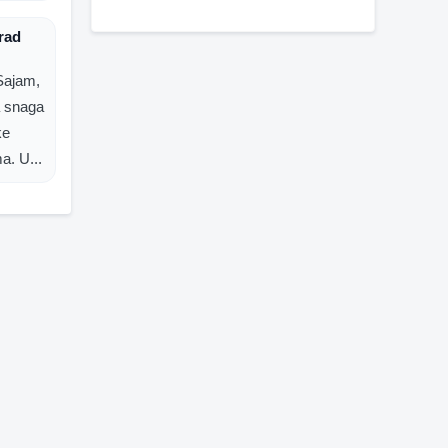
rad
Sajam,
a snaga
ke
. U...