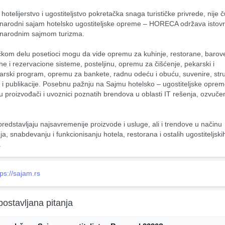
hotelijerstvo i ugostiteljstvo pokretačka snaga turističke privrede, nije č
arodni sajam hotelsko ugostiteljske opreme – HORECA održava istov
narodnim sajmom turizma.
čkom delu posetioci mogu da vide opremu za kuhinje, restorane, barove,
ne i rezervacione sisteme, posteljinu, opremu za čišćenje, pekarski i 
čarski program, opremu za bankete, radnu odeću i obuću, suvenire, stru
ru i publikacije. Posebnu pažnju na Sajmu hotelsko – ugostiteljske oprem
u proizvođači i uvoznici poznatih brendova u oblasti IT rešenja, ozvučenj
predstavljaju najsavremenije proizvode i usluge, ali i trendove u načinu 
a, snabdevanju i funkcionisanju hotela, restorana i ostalih ugostiteljskih
.
tps://sajam.rs
postavljana pitanja