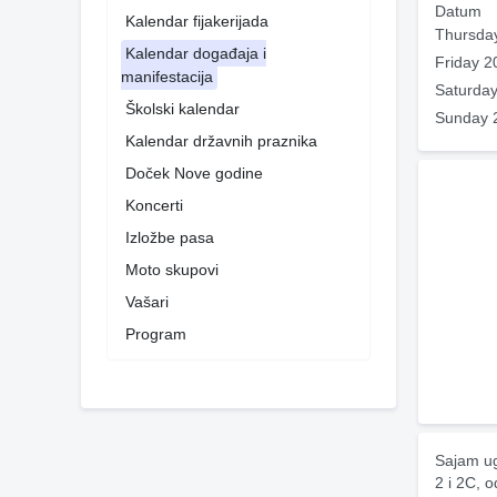
Datum
Kalendar fijakerijada
Thursda
Kalendar događaja i
Friday 2
manifestacija
Saturday
Školski kalendar
Sunday 
Kalendar državnih praznika
Doček Nove godine
Koncerti
Izložbe pasa
Moto skupovi
Vašari
Program
Sajam ug
2 i 2C, 