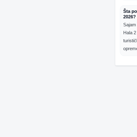
Šta po
2026?
Sajam 
Hala 2
turist
oprem