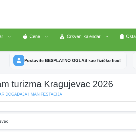
ar
Cene
Crkveni kalendar
Osta
Postavite BESPLATNO OGLAS kao fizičko lice!
am turizma Kragujevac 2026
R DOGAĐAJA I MANIFESTACIJA
evac