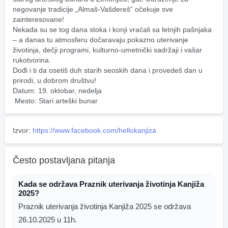
negovanje tradicije „Almaš-Vašdereš” očekuje sve 
zainteresovane! 
Nekada su se tog dana stoka i konji vraćali sa letnjih pašnjaka 
– a danas tu atmosferu dočaravaju pokazno uterivanje 
životinja, dečji programi, kulturno-umetnički sadržaji i vašar 
rukotvorina. 
Dođi i ti da osetiš duh starih seoskih dana i provedeš dan u 
prirodi, u dobrom društvu! 
Datum: 19. oktobar, nedelja
 Mesto: Stari arteški bunar
Izvor:
https://www.facebook.com/hellokanjiza
Često postavljana pitanja
Kada se održava Praznik uterivanja životinja Kanjiža
2025?
Praznik uterivanja životinja Kanjiža 2025 se održava
26.10.2025 u 11h.