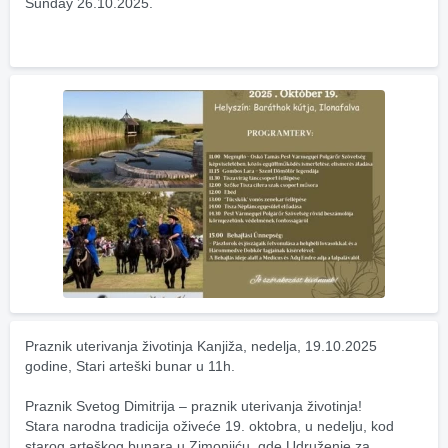
Sunday 26.10.2025.
Praznik uterivanja životinja Kanjiža, nedelja, 19.10.2025 
godine, Stari arteški bunar u 11h.
Praznik Svetog Dimitrija – praznik uterivanja životinja! 
Stara narodna tradicija oživeće 19. oktobra, u nedelju, kod 
starog arteškog bunara u Zimonjiću, gde Udruženje za 