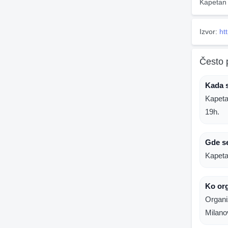
Kapetan 
Izvor:
ht
Često 
Kada s
Kapeta
19h.
Gde se
Kapeta
Ko org
Organi
Milano