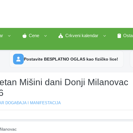
ar
Cene
Crkveni kalendar
Osta
Postavite BESPLATNO OGLAS kao fizičko lice!
etan Mišini dani Donji Milanovac
6
R DOGAĐAJA I MANIFESTACIJA
Milanovac