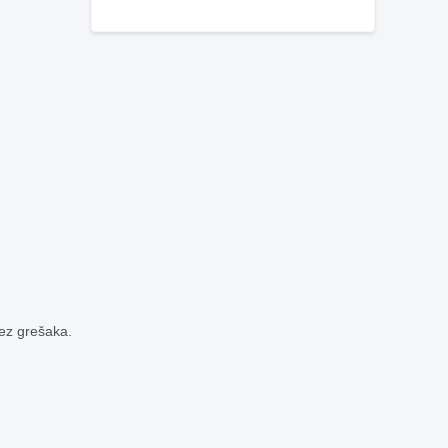
bez grešaka.
.com
ce.com