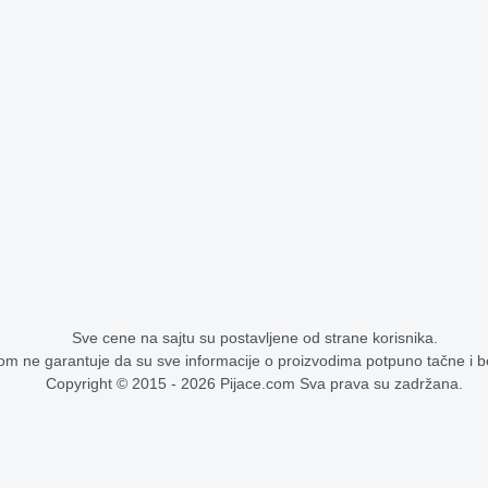
Sve cene na sajtu su postavljene od strane korisnika.
om ne garantuje da su sve informacije o proizvodima potpuno tačne i 
Copyright © 2015 - 2026 Pijace.com Sva prava su zadržana.
Cene na pijacama - stoka, voće, povrće, žitarice
Facebook stranica Pijace.com
Instagram profil Pijace.com
X profil Pijace.com
Google pretraga za Pijace
YouTube kanal Pija