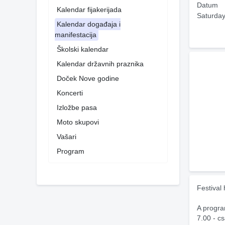
Datum
Kalendar fijakerijada
Saturday
Kalendar događaja i
manifestacija
Školski kalendar
Kalendar državnih praznika
Doček Nove godine
Koncerti
Izložbe pasa
Moto skupovi
Vašari
Program
Festival
A progr
7.00 - c