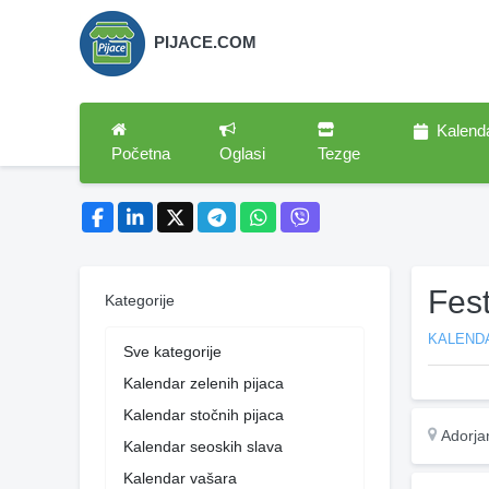
PIJACE.COM
Kalend
Početna
Oglasi
Tezge
Fest
Kategorije
KALENDA
Sve kategorije
Kalendar zelenih pijaca
Kalendar stočnih pijaca
Adorja
Kalendar seoskih slava
Kalendar vašara