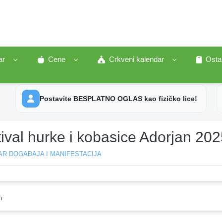
ar
Cene
Crkveni kalendar
Osta
Postavite BESPLATNO OGLAS kao fizičko lice!
ival hurke i kobasice Adorjan 20
R DOGAĐAJA I MANIFESTACIJA
n