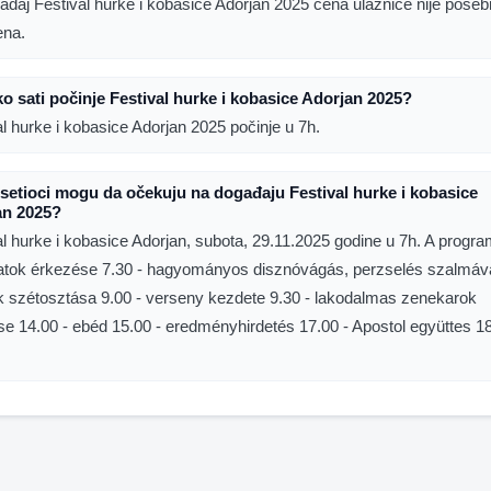
ađaj Festival hurke i kobasice Adorjan 2025 cena ulaznice nije pose
ena.
ko sati počinje Festival hurke i kobasice Adorjan 2025?
al hurke i kobasice Adorjan 2025 počinje u 7h.
setioci mogu da očekuju na događaju Festival hurke i kobasice
an 2025?
al hurke i kobasice Adorjan, subota, 29.11.2025 godine u 7h. A progra
atok érkezése 7.30 - hagyományos disznóvágás, perzselés szalmáva
k szétosztása 9.00 - verseny kezdete 9.30 - lakodalmas zenekarok
ése 14.00 - ebéd 15.00 - eredményhirdetés 17.00 - Apostol együttes 18