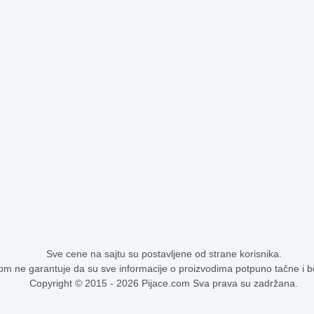
Sve cene na sajtu su postavljene od strane korisnika.
om ne garantuje da su sve informacije o proizvodima potpuno tačne i 
Copyright © 2015 - 2026 Pijace.com Sva prava su zadržana.
Cene na pijacama - stoka, voće, povrće, žitarice