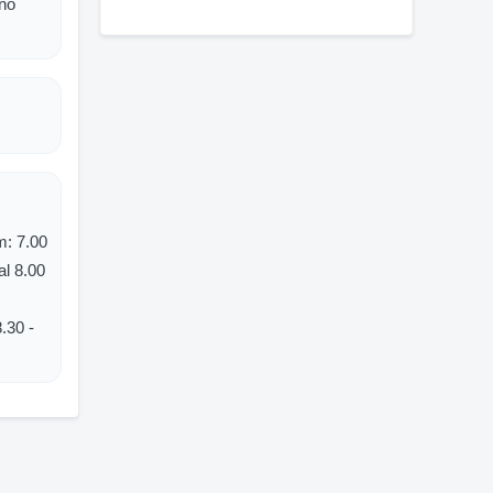
bno
m: 7.00
l 8.00
.30 -