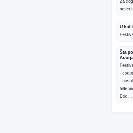
Za dog
naved
U koli
Festiv
Šta po
Adorj
Festiv
- csap
- húso
fellép
Bódi...