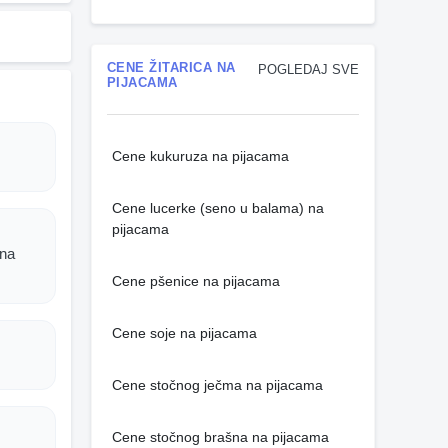
CENE ŽITARICA NA
POGLEDAJ SVE
PIJACAMA
Cene kukuruza na pijacama
Cene lucerke (seno u balama) na
pijacama
ina
Cene pšenice na pijacama
Cene soje na pijacama
Cene stočnog ječma na pijacama
Cene stočnog brašna na pijacama