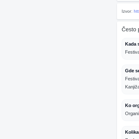
Izvor:
ht
Često 
Kada s
Festiv
Gde se
Festiv
Kanjiž
Ko org
Organi
Kolika