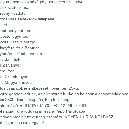
agyományos disznóvágás, perzselés szalmával
úsok szétosztása
erseny kezdete
akodalmas zenekarok fellépése
ebéd
eredményhirdetés
Apostol együttes
Bódi Guszti & Margó
Nagyferó és a Beatrice
lyamán fellépő zenekarok:
i vidám fiúk
si Zsiványok
ra, Ada 
jts, Oromhegyes
us, Magyarkanizsa
 fős csapatok jelentkezését november 25-ig.
gról gondoskodunk, az elkészített hurka és kolbász a csapat tulajdona
s 2500 dinár - 5kg hús, 5kg belsőség.
információ: +381/62/787-795, +38124/4884-091
vál napján kirakodóvásár lesz a Papp Pál utcában.
kedves megjelent vendég számára INGYEN HURKA-KOLBÁSZ.
 ön is, mulassunk együtt!