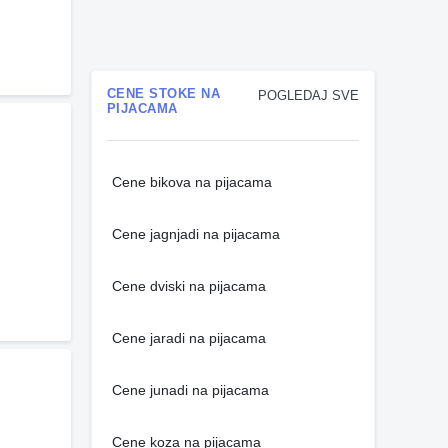
CENE STOKE NA
POGLEDAJ SVE
PIJACAMA
Cene bikova na pijacama
Cene jagnjadi na pijacama
Cene dviski na pijacama
Cene jaradi na pijacama
Cene junadi na pijacama
Cene koza na pijacama