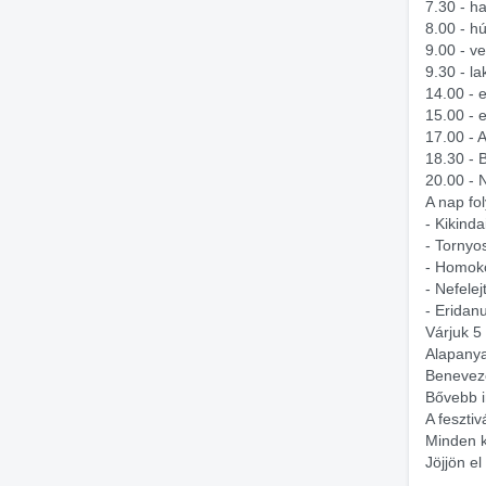
7.30 - h
8.00 - h
9.00 - v
9.30 - l
14.00 - 
15.00 - 
17.00 - 
18.30 - 
20.00 - 
A nap fo
- Kikinda
- Tornyo
- Homokó
- Nefele
- Eridan
Várjuk 5
Alapanya
Benevezé
Bővebb 
A feszti
Minden 
Jöjjön el