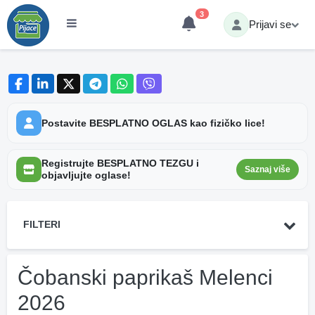
3
Prijavi se
Postavite BESPLATNO OGLAS kao fizičko lice!
Registrujte BESPLATNO TEZGU i
Saznaj više
objavljujte oglase!
FILTERI
Čobanski paprikaš Melenci
2026