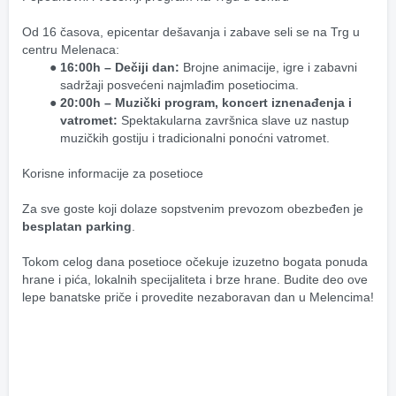
Od 16 časova, epicentar dešavanja i zabave seli se na Trg u 
centru Melenaca:
16:00h – Dečiji dan:
 Brojne animacije, igre i zabavni 
sadržaji posvećeni najmlađim posetiocima.
20:00h – Muzički program, koncert iznenađenja i 
vatromet:
 Spektakularna završnica slave uz nastup 
muzičkih gostiju i tradicionalni ponoćni vatromet.
Korisne informacije za posetioce
Za sve goste koji dolaze sopstvenim prevozom obezbeđen je 
besplatan parking
. 
Tokom celog dana posetioce očekuje izuzetno bogata ponuda 
hrane i pića, lokalnih specijaliteta i brze hrane. Budite deo ove 
lepe banatske priče i provedite nezaboravan dan u Melencima!