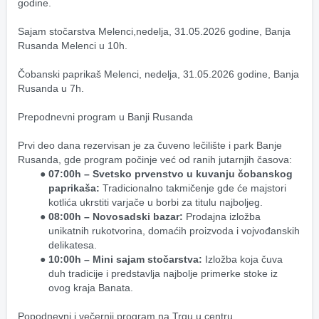
godine.
Sajam stočarstva Melenci,nedelja, 31.05.2026 godine, Banja 
Rusanda Melenci u 10h.
Čobanski paprikaš Melenci, nedelja, 31.05.2026 godine, Banja 
Rusanda u 7h.
Prepodnevni program u Banji Rusanda
Prvi deo dana rezervisan je za čuveno lečilište i park Banje 
Rusanda, gde program počinje već od ranih jutarnjih časova:
07:00h – Svetsko prvenstvo u kuvanju čobanskog 
paprikaša:
 Tradicionalno takmičenje gde će majstori 
kotlića ukrstiti varjače u borbi za titulu najboljeg.
08:00h – Novosadski bazar:
 Prodajna izložba 
unikatnih rukotvorina, domaćih proizvoda i vojvođanskih 
delikatesa.
10:00h – Mini sajam stočarstva:
 Izložba koja čuva 
duh tradicije i predstavlja najbolje primerke stoke iz 
ovog kraja Banata.
Popodnevni i večernji program na Trgu u centru