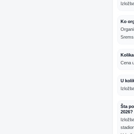
Izložb
Ko org
Organi
Sremsk
Kolika
Cena u
U koli
Izložb
Šta po
2026?
Izložb
stadi