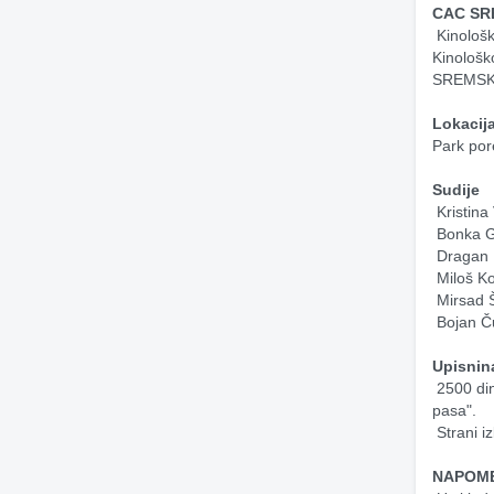
CAC SR
 Kinološko Udruženje SIRMIUM, po odobrenju Međunarodne kinološke federacije FCI i 
Kinološk
SREMSKA
Lokacij
Park por
Sudije
 Kristin
 Bonka G
 Dragan 
 Miloš K
 Mirsad 
 Bojan Č
Upisnin
 2500 dinara po psu. Uplate na račun 105061180300000510, sa naznakom "za izložbu 
pasa".
 Strani 
NAPOM