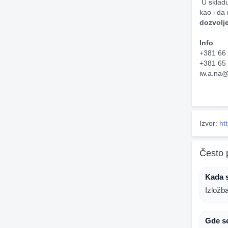
 U skladu sa važećim propisima, neophodno je da pas bude vakcinisan protiv besnila, 
kao i da
dozvolje
Info
+381 66 
+381 65
iw.a.na
Izvor:
ht
Često 
Kada 
Izložb
Gde s