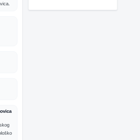
vica.
rovica
tskog
ološko