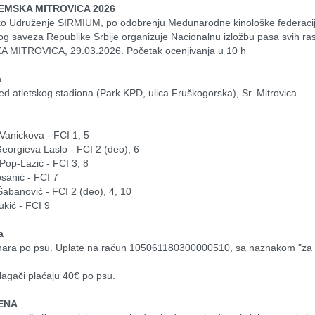
EMSKA MITROVICA 2026
og saveza Republike Srbije organizuje Nacionalnu izložbu pasa svih ra
 MITROVICA, 29.03.2026. Početak ocenjivanja u 10 h
a
ed atletskog stadiona (Park KPD, ulica Fruškogorska), Sr. Mitrovica
a Vanickova - FCI 1, 5
eorgieva Laslo - FCI 2 (deo), 6
Pop-Lazić - FCI 3, 8
osanić - FCI 7
Šabanović - FCI 2 (deo), 4, 10
ukić - FCI 9
a
izlagači plaćaju 40€ po psu.
ENA