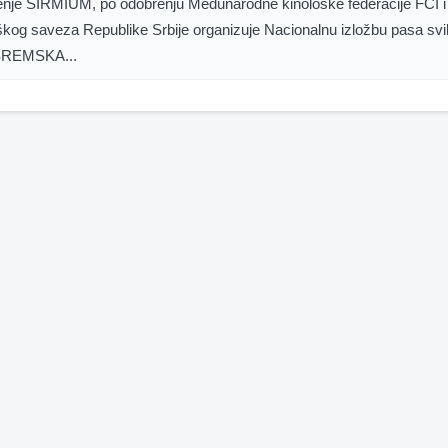
nje SIRMIUM, po odobrenju Međunarodne kinološke federacije FCI i
škog saveza Republike Srbije organizuje Nacionalnu izložbu pasa svi
REMSKA...