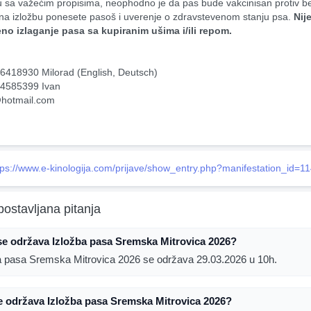
 na izložbu ponesete pasoš i uverenje o zdravstevenom stanju psa. 
Nije
no izlaganje pasa sa kupiranim ušima i/ili repom.
6418930 Milorad (English, Deutsch)
 4585399 Ivan
@hotmail.com
tps://www.e-kinologija.com/prijave/show_entry.php?manifestation_id=1
postavljana pitanja
se održava Izložba pasa Sremska Mitrovica 2026?
a pasa Sremska Mitrovica 2026 se održava 29.03.2026 u 10h.
e održava Izložba pasa Sremska Mitrovica 2026?