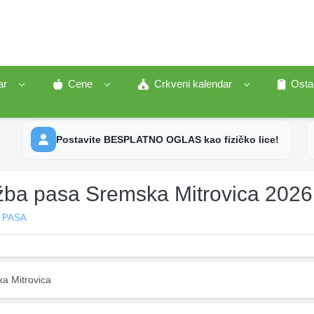
ar
Cene
Crkveni kalendar
Osta
Postavite BESPLATNO OGLAS kao fizičko lice!
ožba pasa Sremska Mitrovica 2026
 PASA
a Mitrovica