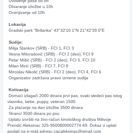
 Uvođenje pasa od 8h
 Otvaranje izložbe u 10h
 Ocenjivanje od 10h
Lokacija
 Gradski park “Brđanka” 43°32'10.1"N 21°42'39.0"E
Sudije:
 Milija Stankov (SRB) - FCI 1, FCI 3
 Vesna Miloradović (SRB) - FCI 2 (deo), FCI 9
 Petar Mišić (SRB) - FCI 2 (deo), FCI 5, FCI 10
 Milan Mirić (SRB) - FCI 7, FCI 8
 Miroslav Nikolić (SRB) - FCI 2 (deo), FCI 4, FCI 6
 Organizator zadržava pravo izmene sudija
Kotizacija
 Domaći izlagači 2000 dinara prvi pas, svaki sledeći pas istog 
vlasnika, bebe, puppy, veteran 1500.
 Za plaćanje na dan izložbe 3500 dinara
 Stranci 3500 dinara po psu
 Uplatu izvršiti na žiro-račun kinološkog društva Milivoje 
Prendić Aleksinac 325-9500800002774-69. Dokaz o uplati 
poslati na e-mail adresu cacaleksinac@gmail.com