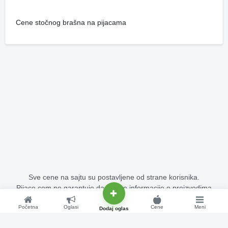
Cene stočnog brašna na pijacama
Sve cene na sajtu su postavljene od strane korisnika.
Pijace.com ne garantuje da su sve informacije o proizvodima
potpuno tačne i bez grešaka.
Početna
Oglasi
Cene
Meni
Copyright © 2015 - 2026 Pijace.com Sva prava su zadržana.
Dodaj oglas